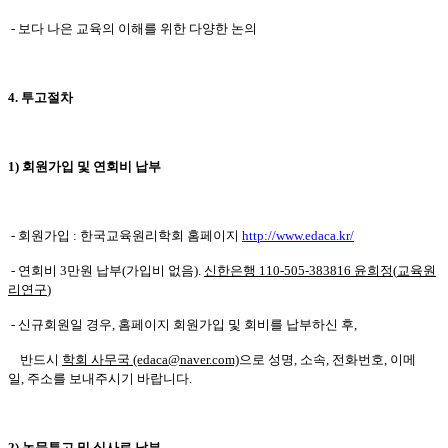
-
보다 나은 교육의 이해를 위한 다양한 논의
4.
투고절차
1)
회원가입 및 연회비 납부
-
회원가입
:
한국교육원리학회 홈페이지
http://www.edaca.kr/
-
연회비
3
만원 납부
(
가입비 없음
).
신한은행
110-505-383816
윤희정
(
교육원
리연구
)
-
신규회원일 경우
,
홈페이지 회원가입 및 회비를 납부하신 후
,
반드시
학회 사무국
(edaca@naver.com)
으
로 성명
,
소속
,
전화번호
,
이메
일
,
주소를 보내주시기 바랍니다
.
2)
논문투고 및 심사료 납부