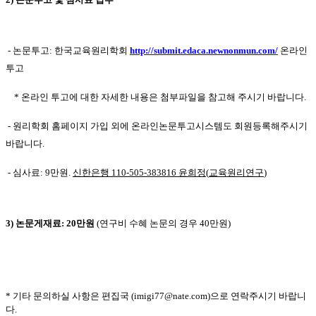
-
논문투고
:
한국교육원리학회
http://submit.edaca.newnonmun.com/
온라인
투고
*
온라인 투고에 대한 자세한 내용은 첨부파일을 참고해 주시기 바랍니다
.
-
원리학회 홈페이지 가입 외에 온라인논문투고시스템도 회원등록해주시기
바랍니다
.
-
심사료
: 9
만원
.
신한은행
110-505-383816
윤희정
(
교육원리연구
)
3)
논문게재료
: 20
만원
(
연구비 수혜 논문의 경우
40
만원
)
*
기타 문의하실 사항은 편집국 (
imigi77@nate.com)
으로 연락주시기 바랍니
다
.