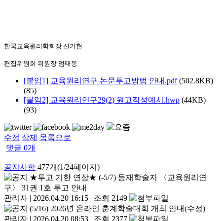
한국교육원리학회장 신기현
편집위원회 위원장 엄태동
[붙임1] 교육원리연구 논문투고방법 안내.pdf
(502.8KB)
(85)
[붙임2] 교육원리연구29(2) 원고작성예시.hwp
(44KB)
(93)
수정
삭제
목록으로
댓글
0
개
공지사항
477개(1/24페이지)
★투고 기한 연장★ (-5/7) 등재학술지 〈교육원리연
구〉 31권 1호 투고 안내
관리자
|
2026.04.20 16:15
|
조회 2149
(5/16) 2026년 온라인 춘계학술대회 개최 안내(수정)
관리자
|
2026.04.20 08:53
|
조회 2377