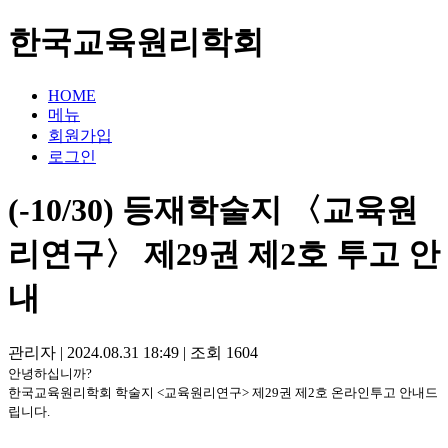
한국교육원리학회
HOME
메뉴
회원가입
로그인
(-10/30) 등재학술지 〈교육원
리연구〉 제29권 제2호 투고 안
내
관리자
|
2024.08.31 18:49
|
조회
1604
안녕하십니까
?
한국교육원리학회 학술지
<
교육원리연구
>
제
29
권 제2호 온라인투고 안내드
립니다.