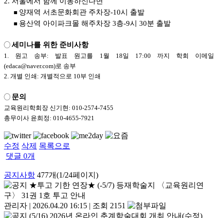
2. 서울에서 함께 이동하신다면
양재역 서초문화회관 주차장-10시 출발
■
용산역 아이파크몰 해주차장 3층-9시 30분 출발
■
세미나를 위한 준비사항
◯
1. 원고 송부: 발표 원고를 1월 18일 17:00 까지 학회 이메일
(edaca@naver.com)로 송부
2. 개별 인쇄: 개별적으로 10부 인쇄
문의
◯
교육원리학회장 신기현: 010-2574-7455
총무이사 윤희정: 010-4655-7921
수정
삭제
목록으로
댓글
0
개
공지사항
477개(1/24페이지)
★투고 기한 연장★ (-5/7) 등재학술지 〈교육원리연
구〉 31권 1호 투고 안내
관리자
|
2026.04.20 16:15
|
조회 2151
(5/16) 2026년 온라인 춘계학술대회 개최 안내(수정)