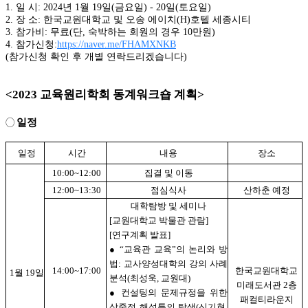
1. 일 시: 2024년 1월 19일(금요일) - 20일(토요일)
2. 장 소: 한국교원대학교 및 오송 에이치(H)호텔 세종시티
3. 참가비: 무료(단, 숙박하는 회원의 경우 10만원)
4. 참가신청:
https://naver.me/FHAMXNKB
(참가신청 확인 후 개별 연락드리겠습니다)
<2023 교육원리학회 동계워크숍 계획>
일정
◯
일정
시간
내용
장소
10:00~12:00
집결 및 이동
12:00~13:30
점심식사
산하춘 예정
대학탐방 및 세미나
[교원대학교 박물관 관람]
[연구계획 발표]
●
“교육관 교육”의 논리와 방
법: 교사양성대학의 강의 사례
14:00~17:00
한국교원대학교
1월 19일
분석(최성욱, 교원대)
미래도서관 2층
●
컨설팅의 문제규정을 위한
패컬티라운지
삼중적 해석틀의 탐색(신기현,