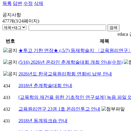
목록
답변
수정
삭제
공지사항
477개(3/24페이지)
edac
번호
제목
★투고 기한 연장★ (-5/7) 등재학술지 〈교육원리연구〉
(5/16) 2026년 온라인 춘계학술대회 개최 안내(수정)
2026년도 한국교육원리학회 연회비 납부 안내
2018년 춘계학술대회 안내
434
[교육학의 재건을 위한 기초적인 연구설계] 녹음 파일 
433
교육원리연구 23권 1호 온라인투고 안내
432
2018년 동계워크숍 안내
431