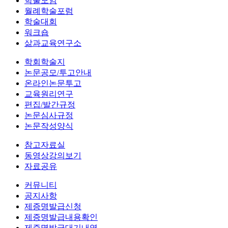
학술모임
월례학술포럼
학술대회
워크숍
삶과교육연구소
학회학술지
논문공모/투고안내
온라인논문투고
교육원리연구
편집/발간규정
논문심사규정
논문작성양식
참고자료실
동영상강의보기
자료공유
커뮤니티
공지사항
제증명발급신청
제증명발급내용확인
제증명발급대기내역