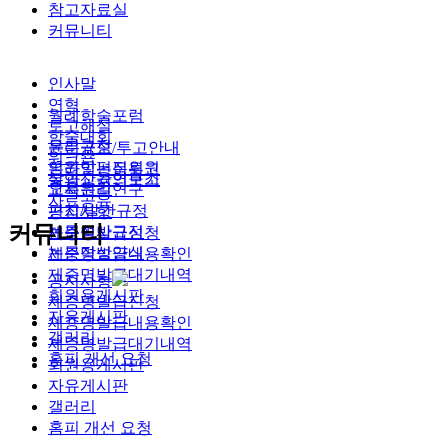
참고자료실
커뮤니티
인사말
연혁
월례학술포럼
로고해설
학술대회
윤리규정
논문공모/투고안내
워크숍
임원및편집위원
온라인논문투고
삶과교육연구소
동영상강의보기
오시는길
교육원리연구
자료공유
편집/발간규정
공지사항
커뮤니티
논문심사규정
제증명발급신청
논문작성양식
제증명발급내용확인
제증명발급대기내역
공지사항
회원용게시판
제증명발급신청
자유게시판
제증명발급내용확인
갤러리
제증명발급대기내역
홈피 개선 요청
회원용게시판
자유게시판
갤러리
홈피 개선 요청