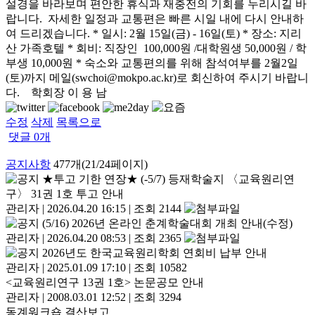
설경을 바라보며 편안한 휴식과 재충전의 기회를 누리시길 바
랍니다. 자세한 일정과 교통편은 빠른 시일 내에 다시 안내하
여 드리겠습니다. * 일시: 2월 15일(금) - 16일(토) * 장소: 지리
산 가족호텔 * 회비: 직장인 100,000원 /대학원생 50,000원 / 학
부생 10,000원 * 숙소와 교통편의를 위해 참석여부를 2월2일
(토)까지 메일(swchoi@mokpo.ac.kr)로 회신하여 주시기 바랍니
다. 학회장 이 용 남
수정
삭제
목록으로
댓글
0
개
공지사항
477개(21/24페이지)
★투고 기한 연장★ (-5/7) 등재학술지 〈교육원리연
구〉 31권 1호 투고 안내
관리자
|
2026.04.20 16:15
|
조회 2144
(5/16) 2026년 온라인 춘계학술대회 개최 안내(수정)
관리자
|
2026.04.20 08:53
|
조회 2365
2026년도 한국교육원리학회 연회비 납부 안내
관리자
|
2025.01.09 17:10
|
조회 10582
<교육원리연구 13권 1호> 논문공모 안내
관리자
|
2008.03.01 12:52
|
조회 3294
동계워크숍 결산보고